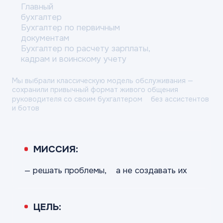
Главный
бухгалтер
Бухгалтер по первичным
документам
Бухгалтер по расчету зарплаты,
кадрам и воинскому учету
Мы выбрали классическую модель обслуживания
—
сохранили привычный формат живого общения
руководителя со своим бухгалтером
без ассистентов
и ботов
МИССИЯ:
— решать
проблемы,
а не создавать их
ЦЕЛЬ: