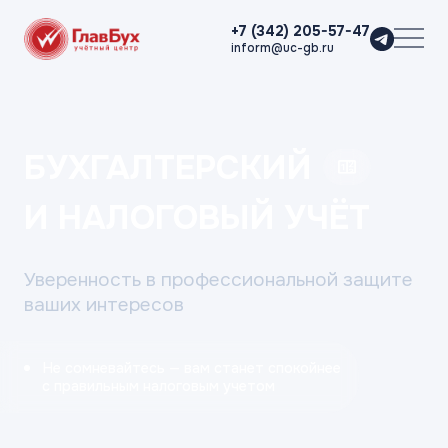
+7 (342) 205-57-47
inform@uc-gb.ru
БУХГАЛТЕРСКИЙ
И НАЛОГОВЫЙ УЧЁТ
Уверенность в профессиональной
защите
ваших интересов
Не сомневайтесь — вам станет спокойнее
с правильным налоговым учетом