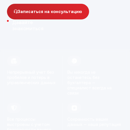
Записаться на консультацию
Давайте
знакомиться
Непрерывный учет
без
Вы никогда не
пробелов и потерь
в
останетесь
без
управленческих данных
бухгалтера —
специалист всегда на
связи
Все процессы
Сохранность
ваших
выстроены
с учетом
данных
— наша репутация
безопасности
вашего