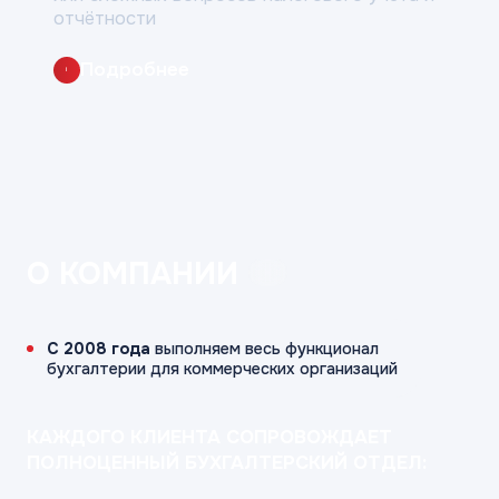
отчётности
Подробнее
i
О КОМПАНИИ
С 2008 года
выполняем весь функционал
бухгалтерии для коммерческих организаций
КАЖДОГО КЛИЕНТА СОПРОВОЖДАЕТ
ПОЛНОЦЕННЫЙ БУХГАЛТЕРСКИЙ ОТДЕЛ: